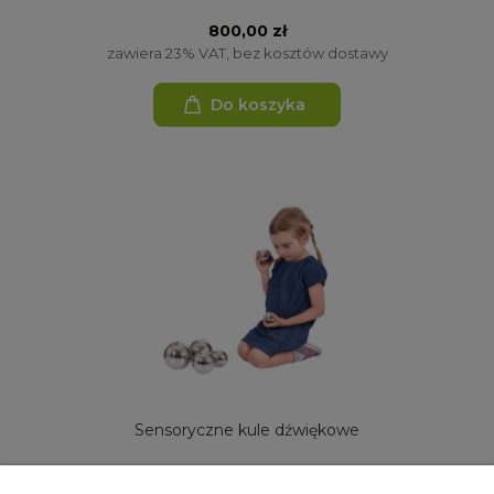
800,00 zł
zawiera 23% VAT, bez kosztów dostawy
Do koszyka
Sensoryczne kule dźwiękowe
570,00 zł