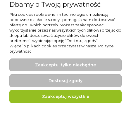
zawiera 23% VAT, bez kosztów dostawy
Dbamy o Twoją prywatność
Pliki cookies i pokrewne im technologie umożliwiają
Do koszyka
poprawne działanie strony i pomagają nam dostosować
ofertę do Twoich potrzeb. Możesz zaakceptować
wykorzystanie przez nas wszystkich tych plików i przejść do
sklepu lub dostosować użycie plików do swoich
preferencji, wybierając opcję "Dostosuj zgody".
Więcej o plikach cookies przeczytasz w naszej Polityce
prywatności.
Zaakceptuj tylko niezbędne
Dostosuj zgody
Zaakceptuj wszystkie
Skrzynia Zgadula
103,00 zł
zawiera 8% VAT, bez kosztów dostawy