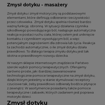
Zmysł dotyku - masażery
Zmysł dotyku i zmysł motoryczny są podstawowymi
elementami, które definiują odbieranie rzeczywistości
przez człowieka. Zmysł dotyku spełnia również bardzo
ważną funkcję obronną. W sytuacji działania czynnika
szkodliwego powodującego ból, następuje automatyczna
reakcja w postaci ruchu ciała, której celem jest uniknięcie
kontaktu z czynnikiem wywołującym ból, a więc
potencjalnym zagrożeniem dla zdrowia lub życia. Reakcja
ta zachodzi automatycznie, o ile zmysł dotyku działa
prawidłowo. To dlatego terapia zmysłu dotyku jest tak
istotna w prawidłowym rozwoju dziecka.
W naszym sklepie internetowym znajdziecie Państwo
szeroki wybór pomocy terapeutycznych. Oferujemy
zarówno proste, jak i bardziej zaawansowane
technologicznie pomoce terapeutyczne na zmysł dotyku,
dzięki którym jesteśmy w stanie stymulować receptory
czuciowe tak, żeby prawidłowo odbierały bodźce płynące
z zewnątrz. W asortymencie posiadamy także pomoce
terapeutyczne i zabawki, których zadaniem jest poprawa
motoryki dzieci.
Zmysł dotyku