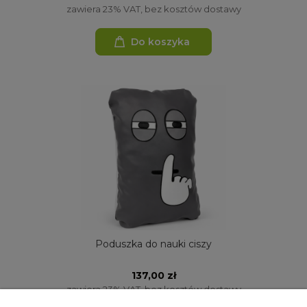
zawiera 23% VAT, bez kosztów dostawy
Do koszyka
Poduszka do nauki ciszy
137,00 zł
zawiera 23% VAT, bez kosztów dostawy