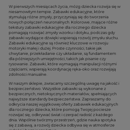
W pierwszych miesiącach życia, mózg dziecka rozwija się w
niesamowitym tempie. Zabawki edukacyjne, które
stymulują różne zmysły, przyczyniają się do tworzenia
nowych połączeń neuronalnych. Kolorowe, mające różne
tekstury zabawki edukacyjne dla rocznego dziecka
pomagają rozwijać zmysły wzorku i dotyku, podczas gdy
zabawki wydające dźwięki wspierają rozwój zmysłu słuchu.
Zabawki edukacyjne są również kluczowe w rozwoju
motoryki małej i dużej. Proste czynności, takie jak
chwytanie, przekładanie czy układanie, są fundamentem
dla późniejszych umiejętności, takich jak pisanie czy
rysowanie. Zabawki, które wymagają manipulacji różnymi
częściami, wspierają koordynację ręka-oko oraz rozwijają
zdolności manualne.
W naszym sklepie, zwracamy szczególną uwagę na jakość i
bezpieczeństwo. Wszystkie zabawki są wykonane z
bezpiecznych, nietoksycznych materiałów, spełniających
najwyższe standardy bezpieczeństwa. Zapraszamy do
odkrycia naszej wyjątkowej oferty zabawek edukacyjnych
dla rocznego dziecka, które pomogą Twojej pociesze
rozwijać się, odkrywać świat i czerpać radość z każdego
dnia. Wspólnie twórzmy przestrzeń, gdzie nauka spotyka
się z zabawą, a rozwój dziecka odbywa się w atmosferze