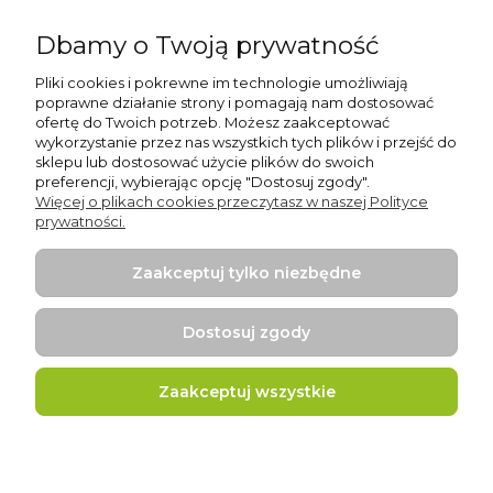
Dbamy o Twoją prywatność
Informacje
Pliki cookies i pokrewne im technologie umożliwiają
Pomoc
poprawne działanie strony i pomagają nam dostosować
ofertę do Twoich potrzeb. Możesz zaakceptować
O nas
wykorzystanie przez nas wszystkich tych plików i przejść do
sklepu lub dostosować użycie plików do swoich
preferencji, wybierając opcję "Dostosuj zgody".
Moje konto
Więcej o plikach cookies przeczytasz w naszej Polityce
prywatności.
Płatności i dostawa
Zaakceptuj tylko niezbędne
Gry edukacyjne
Dostosuj zgody
Zaakceptuj wszystkie
Projekt i wykonanie:
Ecommercy.pl
Pokaż pełną wersję strony