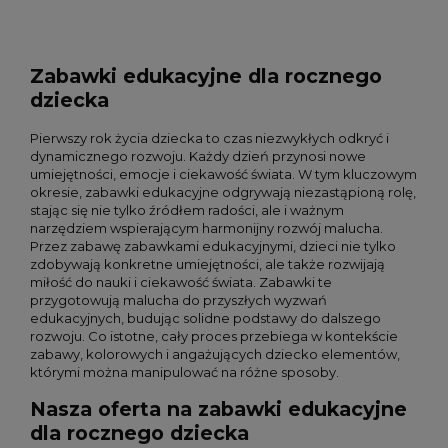
Zabawki edukacyjne dla rocznego
dziecka
Pierwszy rok życia dziecka to czas niezwykłych odkryć i
dynamicznego rozwoju. Każdy dzień przynosi nowe
umiejętności, emocje i ciekawość świata. W tym kluczowym
okresie, zabawki edukacyjne odgrywają niezastąpioną rolę,
stając się nie tylko źródłem radości, ale i ważnym
narzędziem wspierającym harmonijny rozwój malucha.
Przez zabawę zabawkami edukacyjnymi, dzieci nie tylko
zdobywają konkretne umiejętności, ale także rozwijają
miłość do nauki i ciekawość świata. Zabawki te
przygotowują malucha do przyszłych wyzwań
edukacyjnych, budując solidne podstawy do dalszego
rozwoju. Co istotne, cały proces przebiega w kontekście
zabawy, kolorowych i angażujących dziecko elementów,
którymi można manipulować na różne sposoby.
Nasza oferta na zabawki edukacyjne
dla rocznego dziecka