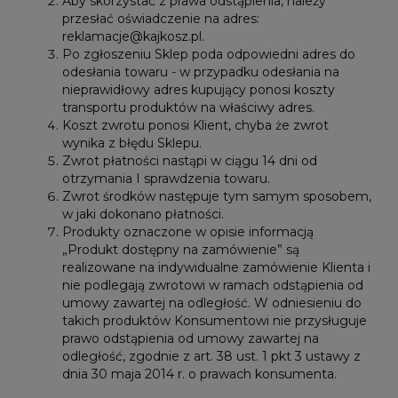
Aby skorzystać z prawa odstąpienia, należy
przesłać oświadczenie na adres:
reklamacje@kajkosz.pl.
Po zgłoszeniu Sklep poda odpowiedni adres do
odesłania towaru - w przypadku odesłania na
nieprawidłowy adres kupujący ponosi koszty
transportu produktów na właściwy adres.
Koszt zwrotu ponosi Klient, chyba że zwrot
wynika z błędu Sklepu.
Zwrot płatności nastąpi w ciągu 14 dni od
otrzymania I sprawdzenia towaru.
Zwrot środków następuje tym samym sposobem,
w jaki dokonano płatności.
Produkty oznaczone w opisie informacją
„Produkt dostępny na zamówienie” są
realizowane na indywidualne zamówienie Klienta i
nie podlegają zwrotowi w ramach odstąpienia od
umowy zawartej na odległość. W odniesieniu do
takich produktów Konsumentowi nie przysługuje
prawo odstąpienia od umowy zawartej na
odległość, zgodnie z art. 38 ust. 1 pkt 3 ustawy z
dnia 30 maja 2014 r. o prawach konsumenta.