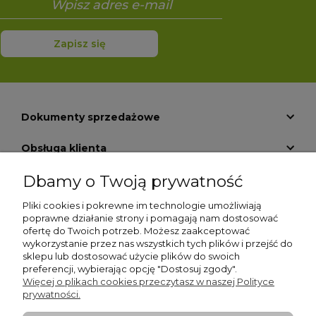
Zapisz się
Dokumenty sprzedażowe
Obsługa klienta
Dbamy o Twoją prywatność
Informacje
Pliki cookies i pokrewne im technologie umożliwiają
Pomoc
poprawne działanie strony i pomagają nam dostosować
ofertę do Twoich potrzeb. Możesz zaakceptować
O nas
wykorzystanie przez nas wszystkich tych plików i przejść do
sklepu lub dostosować użycie plików do swoich
preferencji, wybierając opcję "Dostosuj zgody".
Moje konto
Więcej o plikach cookies przeczytasz w naszej Polityce
prywatności.
Płatności i dostawa