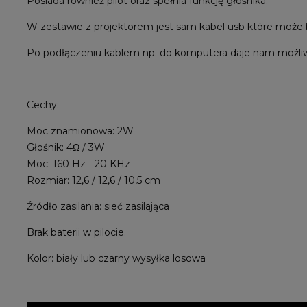
Posiada również pilot oraz spełnia funkcję głośnika.
W zestawie z projektorem jest sam kabel usb które może by
Po podłączeniu kablem np. do komputera daje nam możliw
Cechy:
Moc znamionowa: 2W
Głośnik: 4Ω / 3W
Moc: 160 Hz - 20 KHz
Rozmiar: 12,6 / 12,6 / 10,5 cm
Źródło zasilania: sieć zasilająca
Brak baterii w pilocie.
Kolor: biały lub czarny wysyłka losowa