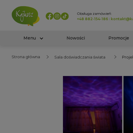
Obsługa zamówień:
+48 882-154-186
I
kontakt@ka
Menu
Nowości
Promocje
Strona główna
Sala doświadczania świata
Proje