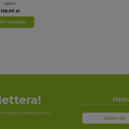
rękaw
138,00 zł
Do koszyka
ettera!
nformacje o nowościach i
Zapisz się