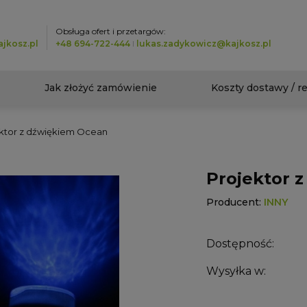
Obsługa ofert i przetargów:
jkosz.pl
+48 694-722-444
I
lukas.zadykowicz@kajkosz.pl
Jak złożyć zamówienie
Koszty dostawy / r
ktor z dźwiękiem Ocean
Projektor 
Producent:
INNY
Dostępność:
Wysyłka w: