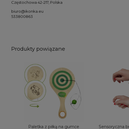
Częstochowa 42-217, Polska
biuro@ikonka.eu
533800863
Produkty powiązane
Paletka z piłką na gumce
Sensoryczna br