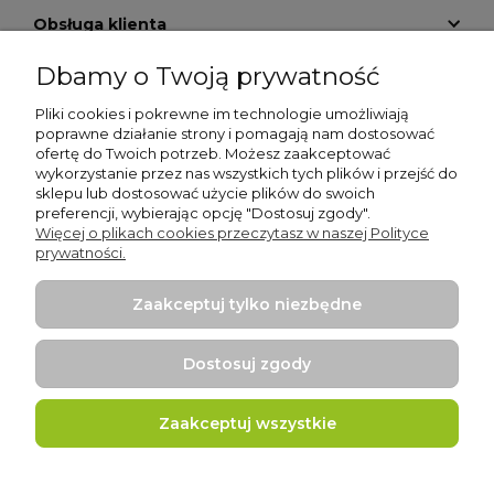
Obsługa klienta
Dbamy o Twoją prywatność
Informacje
Pliki cookies i pokrewne im technologie umożliwiają
Pomoc
poprawne działanie strony i pomagają nam dostosować
ofertę do Twoich potrzeb. Możesz zaakceptować
O nas
wykorzystanie przez nas wszystkich tych plików i przejść do
sklepu lub dostosować użycie plików do swoich
preferencji, wybierając opcję "Dostosuj zgody".
Moje konto
Więcej o plikach cookies przeczytasz w naszej Polityce
prywatności.
Płatności i dostawa
Zaakceptuj tylko niezbędne
Gry edukacyjne
Dostosuj zgody
Zaakceptuj wszystkie
Projekt i wykonanie:
Ecommercy.pl