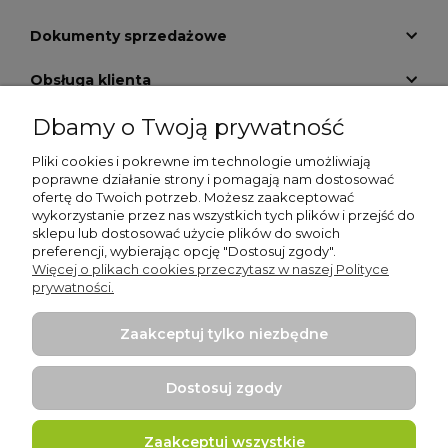
Dokumenty sprzedażowe
Obsługa klienta
Dbamy o Twoją prywatność
Informacje
Pliki cookies i pokrewne im technologie umożliwiają
Pomoc
poprawne działanie strony i pomagają nam dostosować
ofertę do Twoich potrzeb. Możesz zaakceptować
O nas
wykorzystanie przez nas wszystkich tych plików i przejść do
sklepu lub dostosować użycie plików do swoich
preferencji, wybierając opcję "Dostosuj zgody".
Moje konto
Więcej o plikach cookies przeczytasz w naszej Polityce
prywatności.
Płatności i dostawa
Zaakceptuj tylko niezbędne
Gry edukacyjne
Dostosuj zgody
Zaakceptuj wszystkie