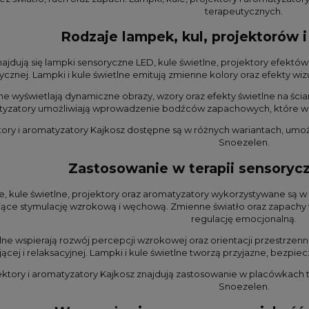
terapeutycznych.
Rodzaje lampek, kul, projektorów 
jdują się lampki sensoryczne LED, kule świetlne, projektory efekt
rycznej. Lampki i kule świetlne emitują zmienne kolory oraz efekty w
ne wyświetlają dynamiczne obrazy, wzory oraz efekty świetlne na ścia
yzatory umożliwiają wprowadzenie bodźców zapachowych, które wspi
tory i aromatyzatory Kajkosz dostępne są w różnych wariantach, umoż
Snoezelen.
Zastosowanie w terapii sensorycz
 kule świetlne, projektory oraz aromatyzatory wykorzystywane są w t
ące stymulację wzrokową i węchową. Zmienne światło oraz zapachy w
regulację emocjonalną.
lne wspierają rozwój percepcji wzrokowej oraz orientacji przestrzen
ącej i relaksacyjnej. Lampki i kule świetlne tworzą przyjazne, bezpie
jektory i aromatyzatory Kajkosz znajdują zastosowanie w placówkac
Snoezelen.