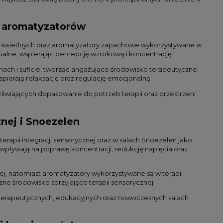
i aromatyzatorów
ów świetlnych oraz aromatyzatory zapachowe wykorzystywane w
izualne, wspierając percepcję wzrokową i koncentrację.
nach i suficie, tworząc angażujące środowisko terapeutyczne.
erają relaksację oraz regulację emocjonalną.
liwiających dopasowanie do potrzeb terapii oraz przestrzeni
nej i Snoezelen
erapii integracji sensorycznej oraz w salach Snoezelen jako
pływają na poprawę koncentracji, redukcję napięcia oraz
nej, natomiast aromatyzatory wykorzystywane są w terapii
czne środowisko sprzyjające terapii sensorycznej.
h terapeutycznych, edukacyjnych oraz nowoczesnych salach