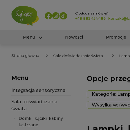
Obsługa zamówień:
+48 882-154-186
I
kontakt@ka
Menu
Nowości
Promocje
Strona główna
Sala doświadczania świata
Lampk
Menu
Opcje prze
Integracja sensoryczna
Kategorie: Lampk
Sala doświadczania
Wysyłka w: (wyb
świata
Domki, kąciki, kabiny
lustrzane
Lampki, 