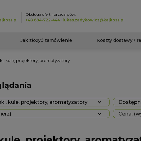
Obsługa ofert i przetargów:
jkosz.pl
+48 694-722-444
I
lukas.zadykowicz@kajkosz.pl
Jak złożyć zamówienie
Koszty dostawy / r
i, kule, projektory, aromatyzatory
glądania
i, kule, projektory, aromatyzatory
Dostępno
ierz)
Cena: (w
kule, projektory, aromatyza