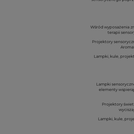
Wśród wyposażenia zna
terapii senso
Projektory sensorycz
Aromat
Lampki, kule, projek
Lampki sensoryczne,
elementy wspieraj
Projektory świet
wyciszaj
Lampki, kule, pro