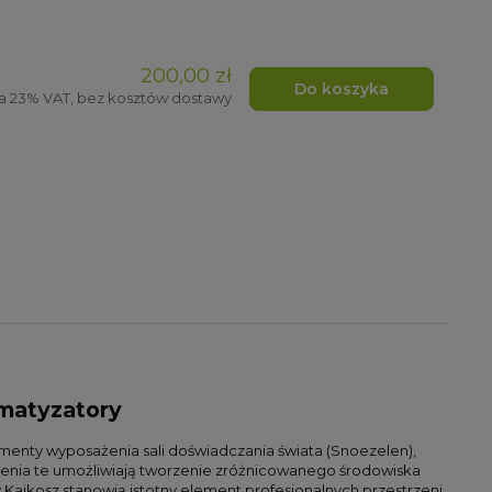
200,00 zł
Do koszyka
a 23% VAT, bez kosztów dostawy
omatyzatory
ementy wyposażenia sali doświadczania świata (Snoezelen),
dzenia te umożliwiają tworzenie zróżnicowanego środowiska
 Kajkosz stanowią istotny element profesjonalnych przestrzeni