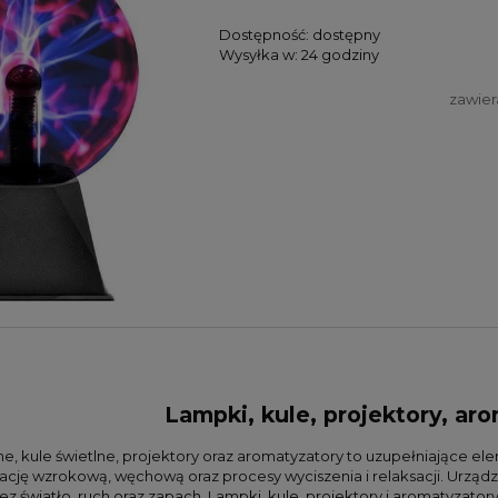
Dostępność:
dostępny
Wysyłka w:
24 godziny
zawier
Lampki, kule, projektory, ar
e, kule świetlne, projektory oraz aromatyzatory to uzupełniające el
ację wzrokową, węchową oraz procesy wyciszenia i relaksacji. Urzą
 światło, ruch oraz zapach. Lampki, kule, projektory i aromatyzatory