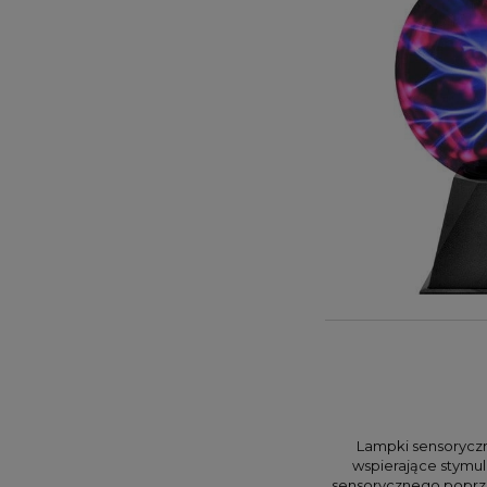
Lampki sensoryczn
wspierające stymul
sensorycznego poprzez