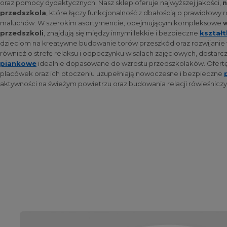
oraz pomocy dydaktycznych. Nasz sklep oferuje najwyższej jakości,
n
przedszkola
, które łączy funkcjonalność z dbałością o prawidłow
maluchów. W szerokim asortymencie, obejmującym kompleksowe
w
przedszkoli
, znajdują się między innymi lekkie i bezpieczne
kształ
dzieciom na kreatywne budowanie torów przeszkód oraz rozwijanie
również o strefę relaksu i odpoczynku w salach zajęciowych, dosta
piankowe
idealnie dopasowane do wzrostu przedszkolaków. Ofer
placówek oraz ich otoczeniu uzupełniają nowoczesne i bezpieczne
aktywności na świeżym powietrzu oraz budowania relacji rówieśniczy