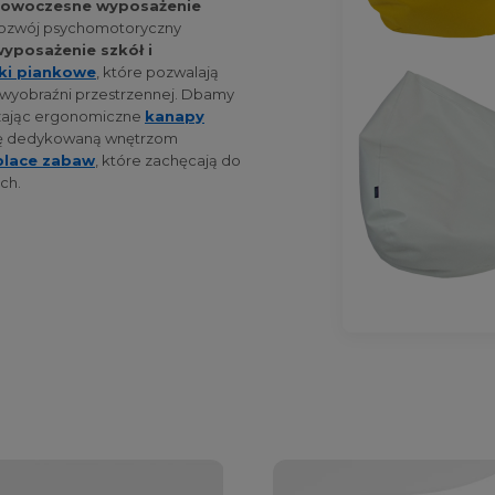
owoczesne wyposażenie
y rozwój psychomotoryczny
yposażenie szkół i
tki piankowe
, które pozwalają
 wyobraźni przestrzennej. Dbamy
rczając ergonomiczne
kanapy
tę dedykowaną wnętrzom
place zabaw
, które zachęcają do
ch.