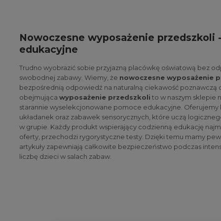
Nowoczesne wyposażenie przedszkoli -
edukacyjne
Trudno wyobrazić sobie przyjazną placówkę oświatową bez o
swobodnej zabawy. Wiemy, że
nowoczesne wyposażenie p
bezpośrednią odpowiedź na naturalną ciekawość poznawczą dz
obejmująca
wyposażenie przedszkoli
to w naszym sklepie n
starannie wyselekcjonowane pomoce edukacyjne. Oferujemy 
układanek oraz zabawek sensorycznych, które uczą logicznego
w grupie. Każdy produkt wspierający codzienną edukację najmł
oferty, przechodzi rygorystyczne testy. Dzięki temu mamy pe
artykuły zapewniają całkowite bezpieczeństwo podczas inte
liczbę dzieci w salach zabaw.