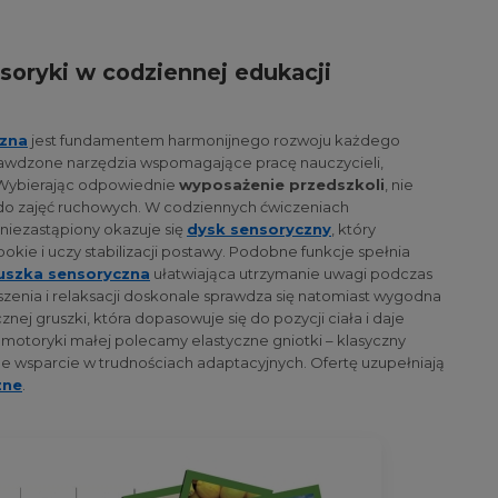
nsoryki w codziennej edukacji
czna
jest fundamentem harmonijnego rozwoju każdego
rawdzone narzędzia wspomagające pracę nauczycieli,
Wybierając odpowiednie
wyposażenie przedszkoli
, nie
o zajęć ruchowych. W codziennych ćwiczeniach
iezastąpiony okazuje się
dysk sensoryczny
, który
okie i uczy stabilizacji postawy. Podobne funkcje spełnia
szka sensoryczna
ułatwiająca utrzymanie uwagi podczas
iszenia i relaksacji doskonale sprawdza się natomiast wygodna
nej gruszki, która dopasowuje się do pozycji ciała i daje
motoryki małej polecamy elastyczne gniotki – klasyczny
ne wsparcie w trudnościach adaptacyjnych. Ofertę uzupełniają
zne
.