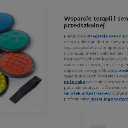
Wsparcie terapii i se
przedszkolnej
Prawidłowa
integracja sensory
dziecka, dlatego dostarczamy sp
wychowawców oraz terapeutów. 
można zapomnieć o akcesoriach d
równoważnych oraz korekcyjnych n
skutecznie aktywizuje mięśnie głęb
odpowiednio wyprofilowana
podu
zajęć stolikowych. W strefach wyc
pufa sako
w kształcie ergonomicz
poczucie odprężenia. Do ćwiczeń 
gniotek antystresowy
to świet
profesjonalne
lustra logopedyc