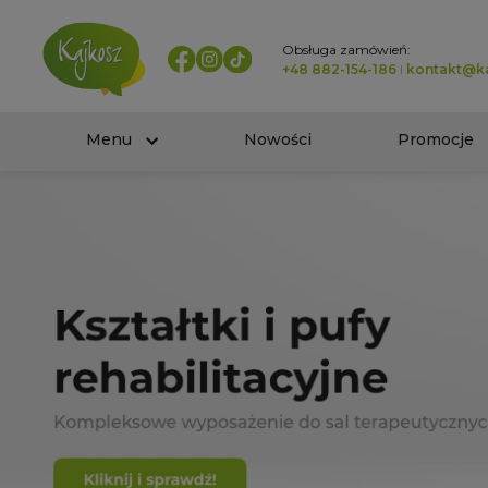
Obsługa zamówień:
+48 882-154-186
I
kontakt@ka
Menu
Nowości
Promocje