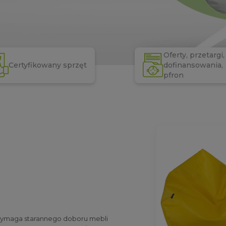
Oferty, przetargi,
Certyfikowany sprzęt
dofinansowania,
pfron
h wymaga starannego doboru mebli