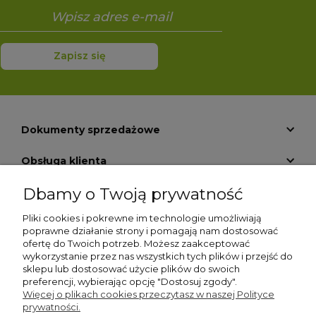
Zapisz się
Dokumenty sprzedażowe
Obsługa klienta
Dbamy o Twoją prywatność
Informacje
Pliki cookies i pokrewne im technologie umożliwiają
Pomoc
poprawne działanie strony i pomagają nam dostosować
ofertę do Twoich potrzeb. Możesz zaakceptować
O nas
wykorzystanie przez nas wszystkich tych plików i przejść do
sklepu lub dostosować użycie plików do swoich
preferencji, wybierając opcję "Dostosuj zgody".
Moje konto
Więcej o plikach cookies przeczytasz w naszej Polityce
prywatności.
Płatności i dostawa