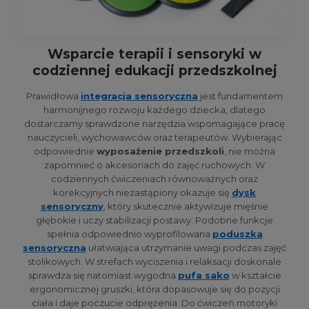
Wsparcie terapii i sensoryki w
codziennej edukacji przedszkolnej
Prawidłowa
integracja sensoryczna
jest fundamentem
harmonijnego rozwoju każdego dziecka, dlatego
dostarczamy sprawdzone narzędzia wspomagające pracę
nauczycieli, wychowawców oraz terapeutów. Wybierając
odpowiednie
wyposażenie przedszkoli
, nie można
zapomnieć o akcesoriach do zajęć ruchowych. W
codziennych ćwiczeniach równoważnych oraz
korekcyjnych niezastąpiony okazuje się
dysk
sensoryczny
, który skutecznie aktywizuje mięśnie
głębokie i uczy stabilizacji postawy. Podobne funkcje
spełnia odpowiednio wyprofilowana
poduszka
sensoryczna
ułatwiająca utrzymanie uwagi podczas zajęć
stolikowych. W strefach wyciszenia i relaksacji doskonale
sprawdza się natomiast wygodna
pufa sako
w kształcie
ergonomicznej gruszki, która dopasowuje się do pozycji
ciała i daje poczucie odprężenia. Do ćwiczeń motoryki