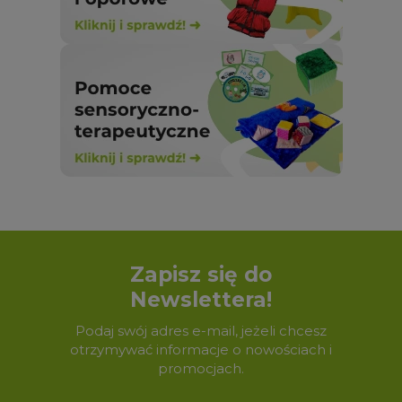
Zapisz się do
Newslettera!
Podaj swój adres e-mail, jeżeli chcesz
otrzymywać informacje o nowościach i
promocjach.