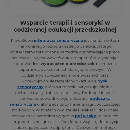
Wsparcie terapii i sensoryki w
codziennej edukacji przedszkolnej
Prawidłowa
integracja sensoryczna
jest fundamentem
harmonijnego rozwoju każdego dziecka, dlatego
dostarczamy sprawdzone narzędzia wspomagające pracę
nauczycieli, wychowawców oraz terapeutów. Wybierając
odpowiednie
wyposażenie przedszkoli
, nie można
zapomnieć o akcesoriach do zajęć ruchowych. W
codziennych ćwiczeniach równoważnych oraz
korekcyjnych niezastąpiony okazuje się
dysk
sensoryczny
, który skutecznie aktywizuje mięśnie
głębokie i uczy stabilizacji postawy. Podobne funkcje
spełnia odpowiednio wyprofilowana
poduszka
sensoryczna
ułatwiająca utrzymanie uwagi podczas zajęć
stolikowych. W strefach wyciszenia i relaksacji doskonale
sprawdza się natomiast wygodna
pufa sako
w kształcie
ergonomicznej gruszki, która dopasowuje się do pozycji
ciała i daje poczucie odprężenia. Do ćwiczeń motoryki