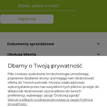
Zapisz się
Dokumenty sprzedażowe
Obsługa klienta
Dbamy o Twoją prywatność
Informacje
Pliki cookies i pokrewne im technologie umożliwiają
Pomoc
poprawne działanie strony i pomagają nam dostosować
ofertę do Twoich potrzeb. Możesz zaakceptować
O nas
wykorzystanie przez nas wszystkich tych plików i przejść do
sklepu lub dostosować użycie plików do swoich
preferencji, wybierając opcję "Dostosuj zgody".
Moje konto
Więcej o plikach cookies przeczytasz w naszej Polityce
prywatności.
Płatności i dostawa