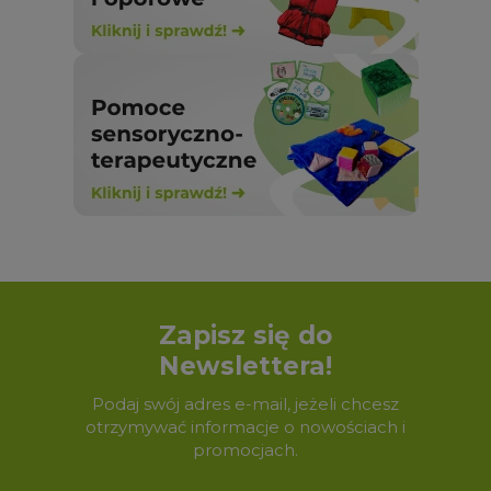
Zapisz się do
Newslettera!
Podaj swój adres e-mail, jeżeli chcesz
otrzymywać informacje o nowościach i
promocjach.